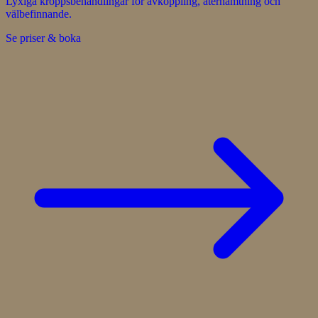
Lyxiga kroppsbehandlingar för avkoppling, återhämtning och
välbefinnande.
Se priser & boka