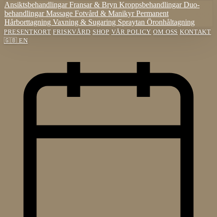
Ansiktsbehandlingar
Fransar & Bryn
Kroppsbehandlingar
Duo-
behandlingar
Massage
Fotvård & Manikyr
Permanent
Hårborttagning
Vaxning & Sugaring
Spraytan
Öronhåltagning
PRESENTKORT
FRISKVÅRD
SHOP
VÅR POLICY
OM OSS
KONTAKT
🇬🇧
EN