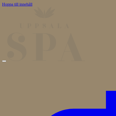
Hoppa till innehåll