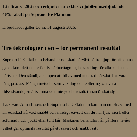
I år firar vi 20 år och erbjuder ett exklusivt jubileumserbjudande –
40% rabatt på Soprano Ice Platinum.
Erbjudandet gäller t.o.m. 31 augusti 2026.
Tre teknologier i en – för permanent resultat
Soprano ICE Platinum behandlar oönskad hårväxt på tre djup för att kunna
ge en komplett och effektiv hårborttagningsbehandling för alla hud- och
hårtyper. Den ständiga kampen att bli av med oönskad hårväxt kan vara en
lång process. Många metoder som vaxning och epilering kan vara
tidskrävande, smärtsamma och inte ge det resultat man önskat sig.
Tack vare Alma Lasers och Soprano ICE Platinum kan man nu bli av med
all oönskad hårväxt snabbt och smidigt oavsett om du har ljus, mörk eller
solbränd hud, tjockt eller tunt hår. Maskinen behandlar hår på flera nivåer
vilket ger optimala resultat på ett säkert och snabbt sätt.