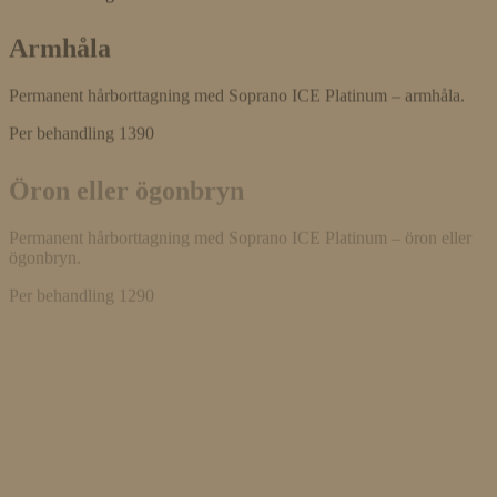
Armhåla
Permanent hårborttagning med Soprano ICE Platinum – armhåla.
Per behandling
1390
Öron eller ögonbryn
Permanent hårborttagning med Soprano ICE Platinum – öron eller
ögonbryn.
Per behandling
1290
Fötter eller händer
Permanent hårborttagning med Soprano ICE Platinum – fötter eller
händer.
Per behandling
1190
Hals eller nacke