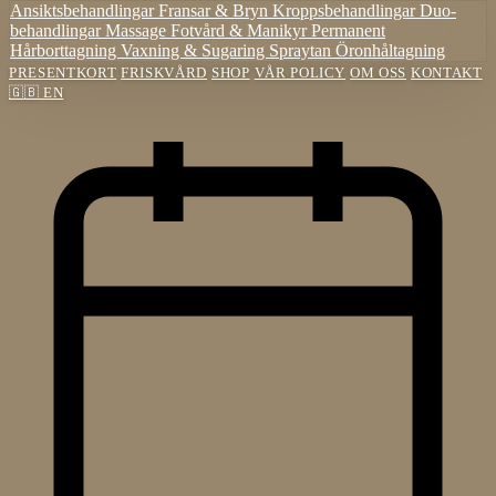
Ansiktsbehandlingar
Fransar & Bryn
Kroppsbehandlingar
Duo-
behandlingar
Massage
Fotvård & Manikyr
Permanent
Hårborttagning
Vaxning & Sugaring
Spraytan
Öronhåltagning
PRESENTKORT
FRISKVÅRD
SHOP
VÅR POLICY
OM OSS
KONTAKT
🇬🇧
EN