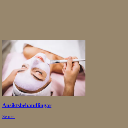
Öppettider
Mån – Fre
10 – 19
Lördag
09 – 18
Söndag
Stängt
Utforska mer
Fler behandlingar
Ansiktsbehandlingar
Se mer