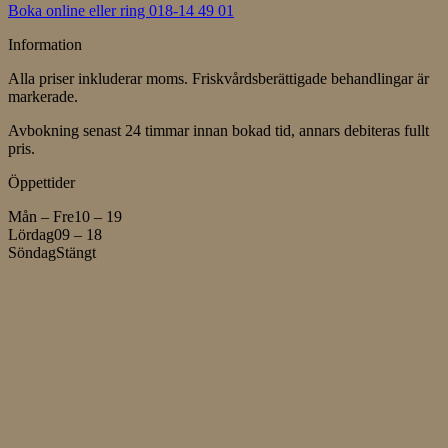
Boka online
eller ring 018-14 49 01
Information
Alla priser inkluderar moms. Friskvårdsberättigade behandlingar är
markerade.
Avbokning senast 24 timmar innan bokad tid, annars debiteras fullt
pris.
Öppettider
Mån – Fre
10 – 19
Lördag
09 – 18
Söndag
Stängt
Information
Alla priser inkluderar moms. Friskvårdsberättigade behandlingar är
markerade.
Avbokning senast 24 timmar innan bokad tid, annars debiteras fullt
pris.