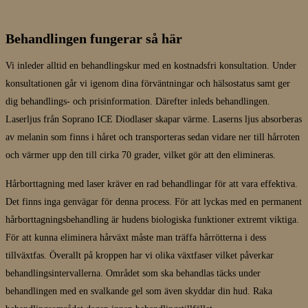
Behandlingen fungerar så här
Vi inleder alltid en behandlingskur med en kostnadsfri konsultation. Under
konsultationen går vi igenom dina förväntningar och hälsostatus samt ger
dig behandlings- och prisinformation. Därefter inleds behandlingen.
Laserljus från Soprano ICE Diodlaser skapar värme. Laserns ljus absorberas
av melanin som finns i håret och transporteras sedan vidare ner till hårroten
och värmer upp den till cirka 70 grader, vilket gör att den elimineras.
Hårborttagning med laser kräver en rad behandlingar för att vara effektiva.
Det finns inga genvägar för denna process. För att lyckas med en permanent
hårborttagningsbehandling är hudens biologiska funktioner extremt viktiga.
För att kunna eliminera hårväxt måste man träffa hårrötterna i dess
tillväxtfas. Överallt på kroppen har vi olika växtfaser vilket påverkar
behandlingsintervallerna. Området som ska behandlas täcks under
behandlingen med en svalkande gel som även skyddar din hud. Raka